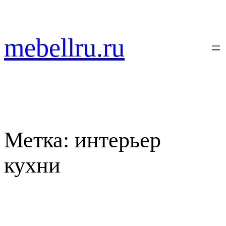
Перейти
к
содержимому
mebellru.ru
Метка:
интерьер
кухни